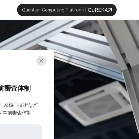
QuREKA
Quantum Computing Platform | 
前審査体制
、国家核心技術など
ク事前審査体制