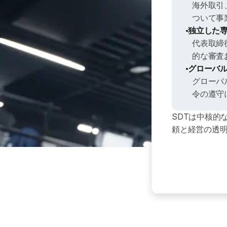
SDT
removes
the
bottlenecks
that
stand
be
海外取引
world’s
brightest
ideas
and
real-world
impact
ついて事
独立した
代表取締
的な審査
グローバ
グローバ
令の遵守
SDTは中核的
頼と経営の透