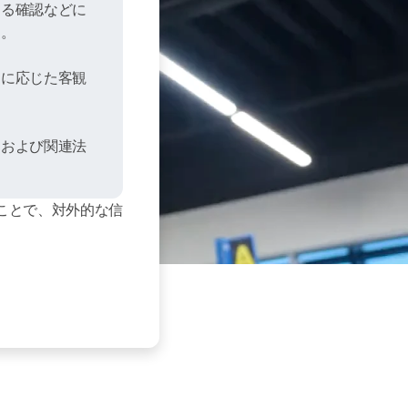
する確認などに
す。
）に応じた客観
制および関連法
ことで、対外的な信