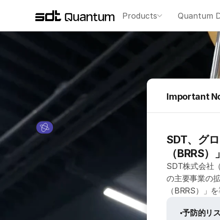
Products
Quantum D
Important N
SDT、グ
（BRRS
SDT株式会社
の主要事業の
（BRRS）」
予防的リ