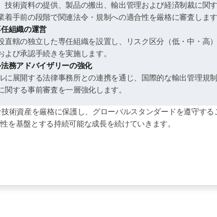
tween
the
、技術資料の提供、製品の搬出、輸出管理および経済制裁に関
.
業着手前の段階で関連法令・規制への適合性を厳格に審査しま
専任組織の運営
役直轄の独立した専任組織を設置し、リスク区分（低・中・高
および承認手続きを実施します。
ル法務アドバイザリーの強化
ルに展開する法律事務所との連携を通じ、国際的な輸出管理規
に関する事前審査を一層強化します。
な技術資産を厳格に保護し、グローバルスタンダードを遵守する
明性を基盤とする持続可能な成長を続けていきます。