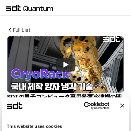
Full List
SDTの量子コンピュータ専用希薄冷凍機の開
発状況
SDT는 퀀텀코리아 2025를 통해 희석냉동기 CryoRack
을 공개했습니다. 
This website uses cookies
이번 영상에서는 CryoRack의 구조, 성능, 개발 로드맵까