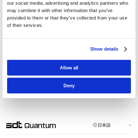
2025年4月29日、金融の未来を探る「金融業界における
our social media, advertising and analytics partners who
量子コンピューティングフォーラム」が開催されまし
may combine it with other information that you’ve
た。世界中から集まった専門家が、量子コンピューティ
provided to them or that they’ve collected from your use
ングが金融セクターにどのような変革をもたらし、新た
of their services.
な可能性を切り開くのかについて、詳細な講演を行いま
した。
Show details
Extracting real value in financial applications with quantum
Allow all
Previous
Next
Deny
Select Language
日本語