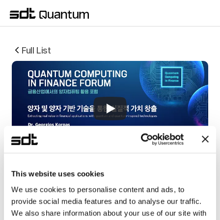
Full List
Extracting real value in financial 
This website uses cookies
applications with quantum
Dr. Georgios Korpas  
HSBC, Principal Research 
We use cookies to personalise content and ads, to
Scientist
provide social media features and to analyse our traffic.
We also share information about your use of our site with