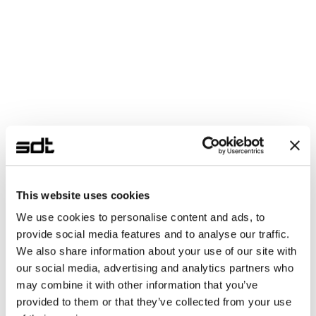
큐비트
초전도
QCS
ZCU216 (RFSoC)
프레임워크
QubiC
제어
마이크로웨이브 펄스
Coming Soon
KREO NA
중성원자 양자컴퓨터
중성원자 큐비트 기반 QPU와 Kasli(Xilinx Artix-7 
FPGA) 양자 시스템 컨트롤러로 구성됩니다. 
This website uses cookies
ARTIQ 프레임워크를 통해 레이저 펄스로 
We use cookies to personalise content and ads, to
큐비트를 제어합니다.
provide social media features and to analyse our traffic.
We also share information about your use of our site with
큐비트
중성원자
our social media, advertising and analytics partners who
QCS
Kasli (Artix-7 FPGA)
may combine it with other information that you’ve
provided to them or that they’ve collected from your use
프레임워크
ARTIQ